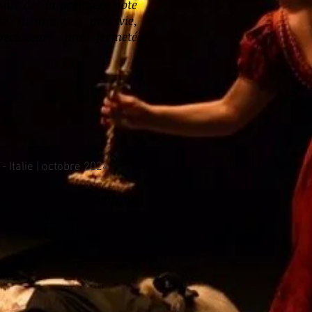
sort dès la première note
se Turandot a pris vie,
pectateurs une fermeté
- Italie | octobre 2024
 l'exceptionnelle soprano
domine véritablement le