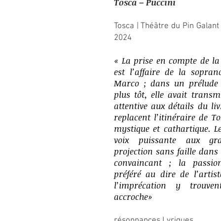
Tosca – Puccini
Tosca | Théâtre du Pin Galant
2024
«
La prise en compte de la 
est l’affaire de la sopran
Marco ; dans un prélude 
plus tôt, elle avait trans
attentive aux détails du liv
replacent l’itinéraire de 
mystique et cathartique. L
voix puissante aux gra
projection sans faille dans 
convaincant ; la passion
préféré au dire de l’artist
l’imprécation y trouve
accroche
»
résonnances Lyriques