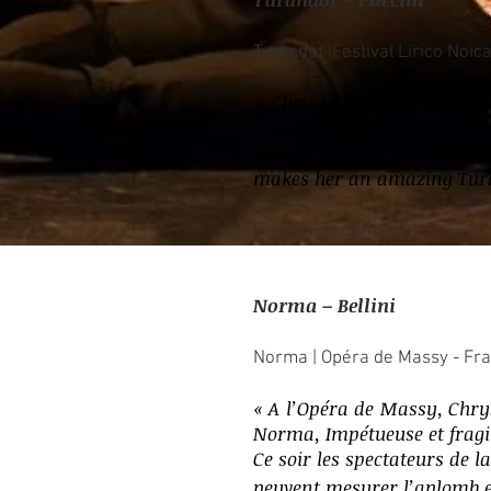
Turandot |Festival Lirico Noicatt
«
Chrystelle di Marco domi
always does, be it Bellini 
how to do that. Her confide
makes her an amazing Tur
Operawire.com
Norma – Bellini
Norma | Opéra de Massy - Fran
«
A l’Opéra de Massy, Chry
Norma, Impétueuse et frag
Ce soir les spectateurs de l
peuvent mesurer l’aplomb et