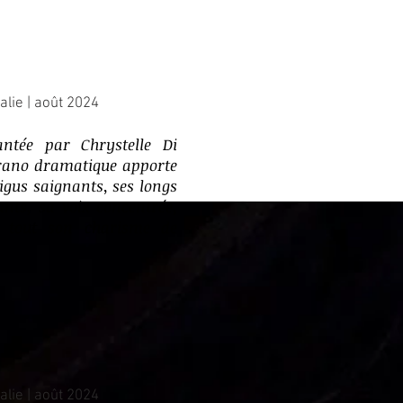
alie | août 2024
antée par Chrystelle Di
prano dramatique apporte
aigus saignants, ses longs
ants, sa voix concentrée,
 tout son charisme de
alie | août 2024