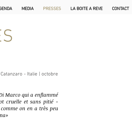
GENDA
MEDIA
PRESSES
LA BOITE A REVE
CONTACT
ES
Catanzaro - Italie | octobre
e Di Marco qui a enflammé
t cruelle et sans pitié -
e comme on en a très peu
ama
»