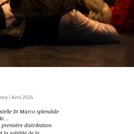
aro - Italie | juillet 2024
nates the stage, like she
or Puccini, she just knows
nce in the lower register
andot.
»
ce | Avril 2024
stelle Di Marco splendide
ile…
a première distribution
 la solidité de la