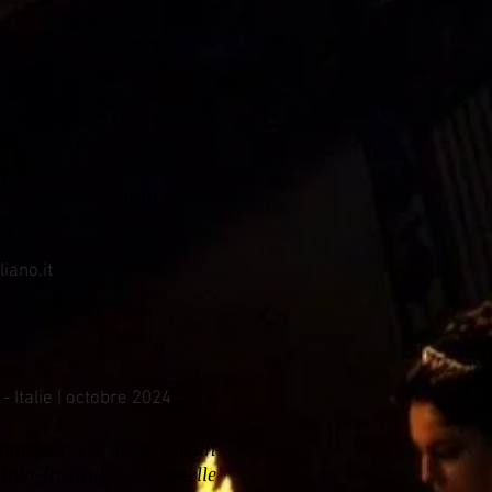
ationale a brillé par la
ons. Chrystelle Di Marco,
se Turandot, a offert une
ussissant à transmettre
bilité de son personnage
istalline et son charisme
scène, incarnant à la
cesse glacée.
»
liano.it
- Italie | octobre 2024
émarquer est sans aucun
talo-française Chrystelle