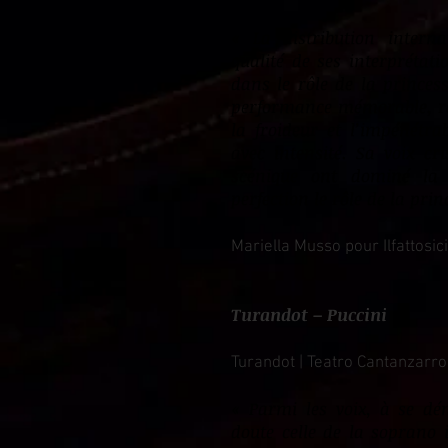
«
La distribution intern
qualité de ses interprétati
dans le rôle de la princes
performance mémorable, ré
la froideur et l’impénétra
avec intensité. Sa voix cr
scénique ont dominé la 
perfection le rôle de la prin
Mariella Musso pour Ilfattosici
Turandot – Puccini
Turandot | Teatro Cantanzarro 
«
Parmi les voix, à se d
doute celle de la soprano i