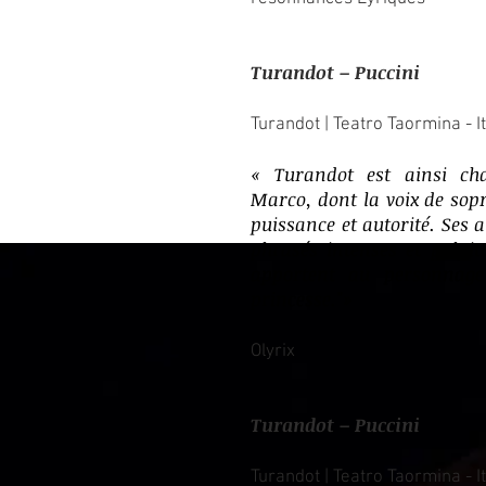
Turandot – Puccini
Turandot | Teatro Taormina - It
«
Turandot est ainsi ch
Marco, dont la voix de so
puissance et autorité. Ses 
phrasés intenses et palpit
apportent au personnage
princesse."
»
Olyrix
Turandot – Puccini
Turandot | Teatro Taormina - It