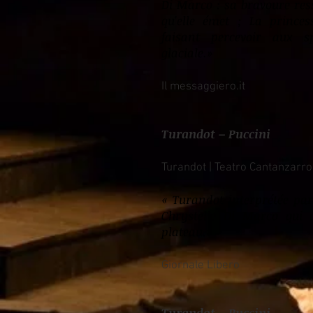
Di Marco : sa bravoure res
qu'elle émet ; La princes
faisant percevoir aux s
glaciale.
»
Il messaggiero.it
Turandot – Puccini
Turandot | Teatro Cantanzarro 
«
Turandot interprétée par
Chrystelle Di Marco qui 
plateau.
»
Giornale Libero
Turandot – Puccini