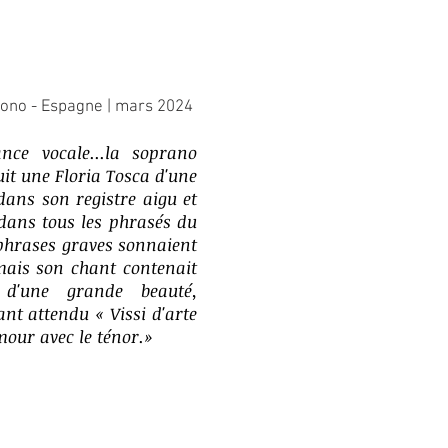
rono - Espagne | mars 2024
nce vocale...la soprano
it une Floria Tosca d'une
dans son registre aigu et
dans tous les phrasés du
 phrases graves sonnaient
mais son chant contenait
d'une grande beauté,
t attendu « Vissi d'arte
mour avec le ténor.
»