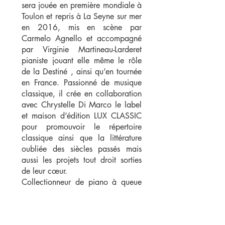
sera jouée en première mondiale à
Toulon et repris à La Seyne sur mer
en 2016, mis en scène par
Carmelo Agnello et accompagné
par Virginie Martineau-Larderet
pianiste jouant elle même le rôle
de la Destiné , ainsi qu’en tournée
en France. Passionné de musique
classique, il crée en collaboration
avec Chrystelle Di Marco le label
et maison d’édition LUX CLASSIC
pour promouvoir le répertoire
classique ainsi que la littérature
oubliée des siècles passés mais
aussi les projets tout droit sorties
de leur cœur.
Collectionneur de piano à queue
du 19ème siècle, son credo est la
promotion et la mise en valeur de
ce patrimoine instrumental à haute