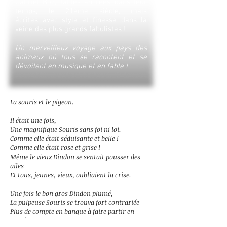
Gabriel Boz, fables ancrées dans leur
temps, le 21ème siècle, mais
écrites avec style et finesse dans la
veine des plus grands fabulistes !
Un merveilleux voyage aux pays des
animaux où tous se racontent et se
dévoilent en musique et en fable !
La souris et le pigeon.
Il était une fois,
Une magnifique Souris sans foi ni loi.
Comme elle était séduisante et belle !
Comme elle était rose et grise !
Même le vieux Dindon se sentait pousser des
ailes
Et tous, jeunes, vieux, oubliaient la crise.
Une fois le bon gros Dindon plumé,
La pulpeuse Souris se trouva fort contrariée
Plus de compte en banque à faire partir en
fumée