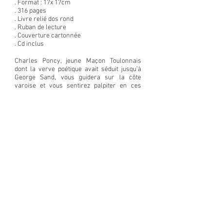
. Format : 17x 17cm
. 316 pages
. Livre relié dos rond
. Ruban de lecture
. Couverture cartonnée
. Cd inclus
Charles Poncy, jeune Maçon Toulonnais
dont la verve poétique avait séduit jusqu’à
George Sand, vous guidera sur la côte
varoise et vous sentirez palpiter en ces
vers enflammés, la vie de cette Provence
du 19ème siècle, qui à bien des égards, est
encore la nôtre. Vous mesurerez les
bouleversements du paysages grâce aux
peintures de ces maîtres provençaux Jean-
Baptiste Olive, Vincent Courdouan et bien
d’autres. Et vous serez emportés par les
interprétations puissantes et passionnées
de la soprano Chrystelle Di Marco et de la
pianiste
Virginie Martineau-Larderet
dans
un florilège de mélodie pour la plupart en
première mondiale.
Plongez dans la mer et laissez-vous
submerger par un flot d’émotions !