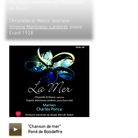
Peintures maritimes du Musée d'Art
de Toulon
Chrystelle di Marco .soprano
Virginie Martineau-Larderet
.piano
Erard 1928
"Chanson de mer"
René de Boisdeffre