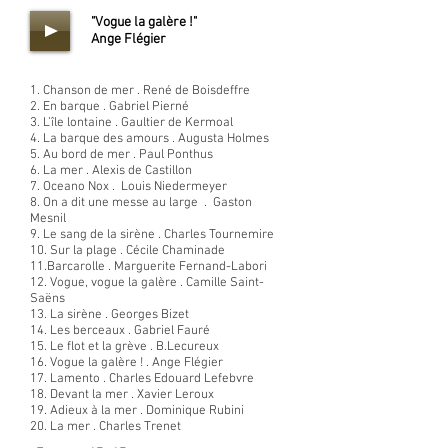
"Vogue la galère !"
Ange Flégier
1. Chanson de mer . René de Boisdeffre
2. En barque . Gabriel Pierné
3. L’île lontaine . Gaultier de Kermoal
4. La barque des amours . Augusta Holmes
5. Au bord de mer . Paul Ponthus
6. La mer . Alexis de Castillon
7. Oceano Nox . Louis Niedermeyer
8. On a dit une messe au large . Gaston
Mesnil
9. Le sang de la sirène . Charles Tournemire
10. Sur la plage . Cécile Chaminade
11.Barcarolle . Marguerite Fernand-Labori
12. Vogue, vogue la galère . Camille Saint-
Saëns
13. La sirène . Georges Bizet
14. Les berceaux . Gabriel Fauré
15. Le flot et la grève . B.Lecureux
16. Vogue la galère ! . Ange Flégier
17. Lamento . Charles Edouard Lefebvre
18. Devant la mer . Xavier Leroux
19. Adieux à la mer . Dominique Rubini
20. La mer . Charles Trenet