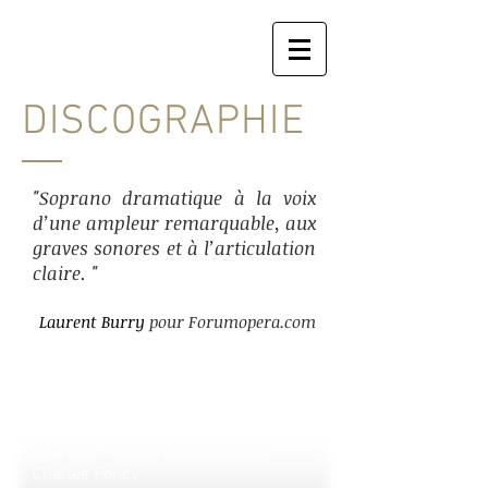
DISCOGRAPHIE
"Soprano dramatique à la voix
d’une ampleur remarquable, aux
graves sonores et à l’articulation
claire. "
Laurent Burry
pour Forumopera.com
"La Mer" . livre-cd
Florilège de mélodies françaises sur
le thème de la mer
"Marines" recueil de poésies de
Charles Poncy