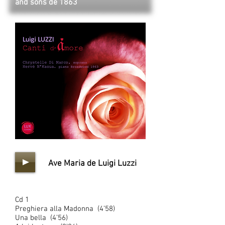
and sons de 1863
Ave Maria de Luigi Luzzi
Cd 1
Preghiera alla Madonna (4’58)
Una bella (4’56)