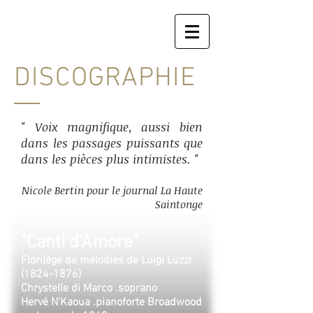
DISCOGRAPHIE
" Voix magnifique, aussi bien
dans les passages puissants que
dans les pièces plus intimistes. "
Nicole Bertin pour le journal La Haute
Saintonge
"Canti d'Amore"
Florilège de mélodies de Luigi Luzzi
(1824-1876)
Chrystelle di Marco .soprano
Hervé N'Kaoua .pianoforte Broadwood