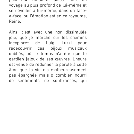
pour que l’auditeur puisse faire un
voyage au plus profond de lui-même et
se dévoiler à lui-même, dans un face-
à-face, où l’émotion est en ce royaume,
Reine.
Ainsi c’est avec une non dissimulée
joie, que je marche sur les chemins
inexplorés de Luigi Luzzi pour
redécouvrir ces bijoux musicaux
oubliés, où le temps n’a été que le
gardien jaloux de ses œuvres. L’heure
est venue de redonner la parole à cette
âme que la vie n’a malheureusement
pas épargnée mais ô combien nourri
de sentiments, de souffrances, qui
finalement auront servi de limon à
l’ensemencement de sa création
musicale.
Je souhaitais vous faire part d’un
extrait d’une lettre écrite à son ami
Cesare, quelques paroles de désespoir
reflets d’une vie de combat pour
exister, désespoir d’une lutte de chaque