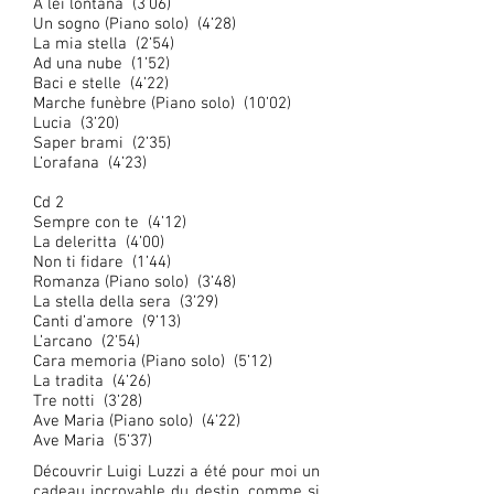
A lei lontana (3’06)
Un sogno (Piano solo) (4’28)
La mia stella (2’54)
Ad una nube (1’52)
Baci e stelle (4’22)
Marche funèbre (Piano solo) (10’02)
Lucia (3’20)
Saper brami (2’35)
L’orafana (4’23)
Cd 2
Sempre con te (4’12)
La deleritta (4’00)
Non ti fidare (1’44)
Romanza (Piano solo) (3’48)
La stella della sera (3’29)
Canti d’amore (9’13)
L’arcano (2’54)
Cara memoria (Piano solo) (5’12)
La tradita (4’26)
Tre notti (3’28)
Ave Maria (Piano solo) (4’22)
Ave Maria (5’37)
Découvrir Luigi Luzzi a été pour moi un
cadeau incroyable du destin, comme si